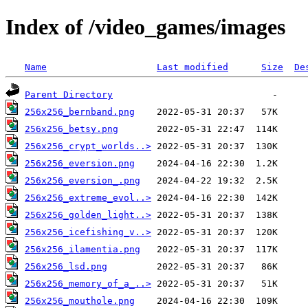
Index of /video_games/images
Name
Last modified
Size
De
Parent Directory
256x256_bernband.png
256x256_betsy.png
256x256_crypt_worlds..>
256x256_eversion.png
256x256_eversion_.png
256x256_extreme_evol..>
256x256_golden_light..>
256x256_icefishing_v..>
256x256_ilamentia.png
256x256_lsd.png
256x256_memory_of_a_..>
256x256_mouthole.png